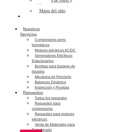
Galería de fotos y
videos
Mapa del sitio
Escríbanos
Nuestros
Servicios
Compresores semi-
herméticos
Motores eléctricos AC/DC
Generadores Eléctricos
Estacionarios
Bombas para trasiego de
líquidos
Mecánica de Precisión
Balanceo Dinámico
Inspección y Pruebas
Repuestos
Todos los repuestos
Repuestos para
compresores
Repuestos para motores
eléctricos
Venta de Materiales para
Rebobinado