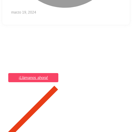
marzo 19, 2024
Llámenos
¿Problemas con tu equipo eléctrico industrial?
RENAME
, Respuesta rápida, soluciones confiables.
¡Llámanos ahora!