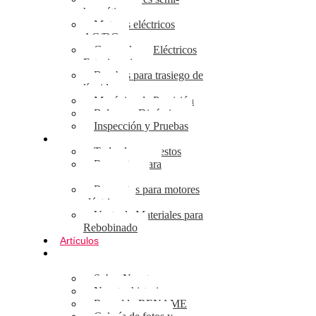
herméticos
Motores eléctricos
AC/DC
Generadores Eléctricos
Estacionarios
Bombas para trasiego de
líquidos
Mecánica de Precisión
Balanceo Dinámico
Inspección y Pruebas
Repuestos
Todos los repuestos
Repuestos para
compresores
Repuestos para motores
eléctricos
Venta de Materiales para
Rebobinado
Artículos
Sobre
Nosotros
Sobre Nosotros
Nuestra historia
Respaldo RENAME