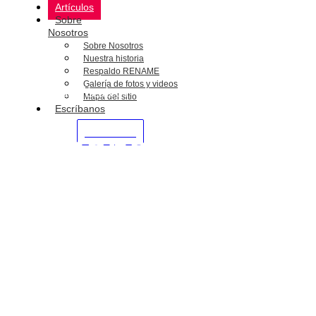
Artículos
Sobre
Nosotros
Sobre Nosotros
Nuestra historia
Respaldo RENAME
Galería de fotos y videos
Artículos Técnicos
Mapa del sitio
Escríbanos
WHATSAPP
Reconstrucción
de Calidad!
Completa!
Repuestos, reparación y asesoría técnica especializada para
equipos eléctricos industriales