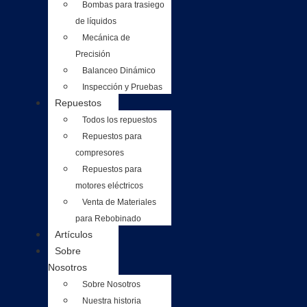
Bombas para trasiego
de líquidos
Mecánica de
Precisión
Balanceo Dinámico
Inspección y Pruebas
Repuestos
Todos los repuestos
Repuestos para
compresores
Repuestos para
motores eléctricos
Venta de Materiales
para Rebobinado
Artículos
Sobre
Nosotros
Sobre Nosotros
Nuestra historia