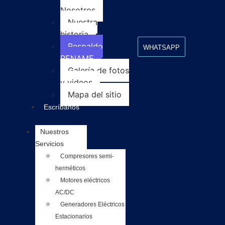
Nosotros
Nuestra
historia
Respaldo
WHATSAPP
RENAME
Galería de fotos
y videos
Mapa del sitio
Escríbanos
Nuestros
Servicios
Compresores semi-
herméticos
Motores eléctricos
AC/DC
Generadores Eléctricos
Estacionarios