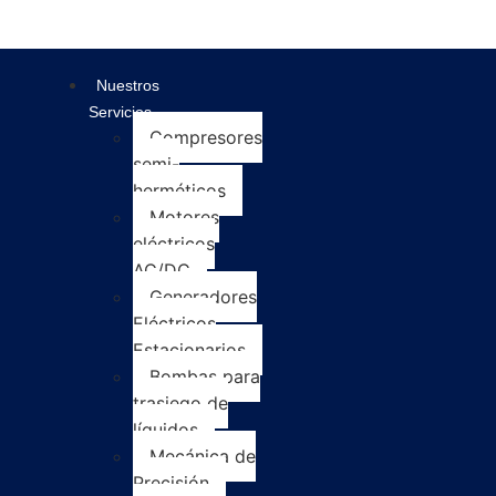
Nuestros
Servicios
Compresores
semi-
herméticos
Motores
eléctricos
AC/DC
Generadores
Eléctricos
Estacionarios
Bombas para
trasiego de
líquidos
Mecánica de
Precisión