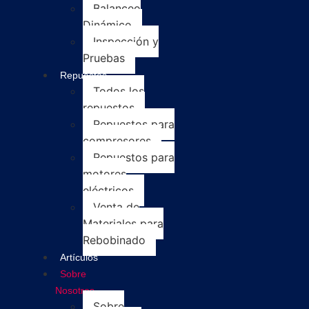
Balanceo
Dinámico
Inspección y
Pruebas
Repuestos
Todos los
repuestos
Repuestos para
compresores
Repuestos para
motores
eléctricos
Venta de
Materiales para
Rebobinado
Artículos
Sobre
Nosotros
Sobre