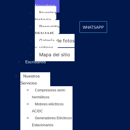
Nosotros
Nuestra
historia
Respaldo
WHATSAPP
RENAME
Galería de fotos
y videos
Mapa del sitio
Escríbanos
Nuestros
Servicios
Compresores semi-
herméticos
Motores eléctricos
AC/DC
Generadores Eléctricos
Estacionarios