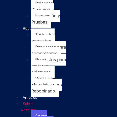
Balanceo
Dinámico
Inspección y
Pruebas
Repuestos
Todos los
repuestos
Repuestos para
compresores
Repuestos para
motores
eléctricos
Venta de
Materiales para
Rebobinado
Artículos
Sobre
Nosotros
Sobre