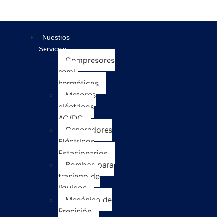
Nuestros
Servicios
Compresores
semi-
herméticos
Motores
eléctricos
AC/DC
Generadores
Eléctricos
Estacionarios
Bombas para
trasiego de
líquidos
Mecánica de
Precisión