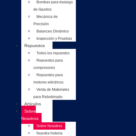
Bombas para trasiego
de líquidos
Mecánica de
Precisión
Balanceo Dinámico
Inspección y Pruebas
Repuestos
Todos los repuestos
Repuestos para
compresores
Repuestos para
motores eléctricos
Venta de Materiales
para Rebobinado
Artículos
Sobre
Nosotros
Sobre Nosotros
Nuestra historia