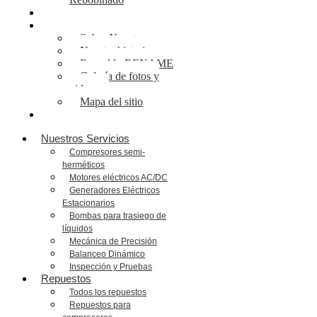
Artículos
Sobre Nosotros
Sobre Nosotros
Nuestra historia
Respaldo RENAME
Galería de fotos y
videos
Mapa del sitio
Escríbanos
Nuestros Servicios
Compresores semi-
herméticos
Motores eléctricos AC/DC
Generadores Eléctricos
Estacionarios
Bombas para trasiego de
líquidos
Mecánica de Precisión
Balanceo Dinámico
Inspección y Pruebas
Repuestos
Todos los repuestos
Repuestos para