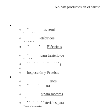
No hay productos en el carrito.
Nuestros Servicios
Compresores semi-
herméticos
Motores eléctricos
AC/DC
Generadores Eléctricos
Estacionarios
Bombas para trasiego de
líquidos
Mecánica de Precisión
Balanceo Dinámico
Inspección y Pruebas
Repuestos
Todos los repuestos
Repuestos para
compresores
Repuestos para motores
eléctricos
Venta de Materiales para
Rebobinado