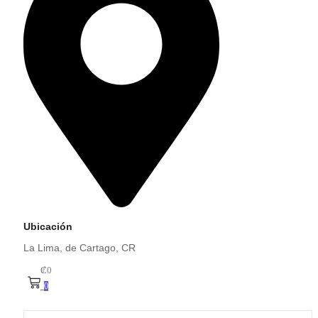
Ubicación
La Lima, de Cartago, CR
₡
0
0