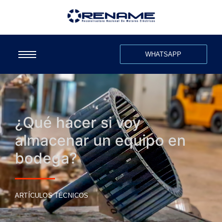
WHATSAPP
¿Qué hacer si voy
almacenar un equipo en
bodega?
ARTÍCULOS TÉCNICOS