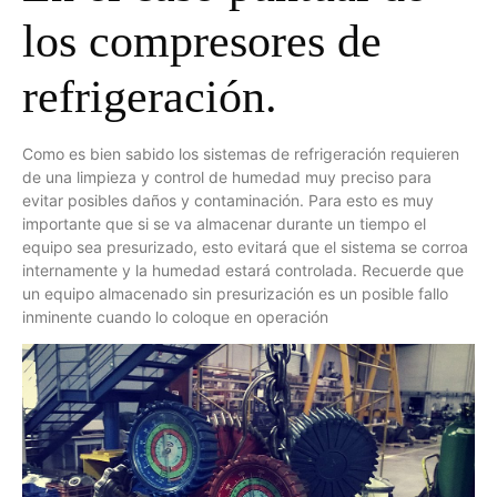
los compresores de
refrigeración.
Como es bien sabido los sistemas de refrigeración requieren
de una limpieza y control de humedad muy preciso para
evitar posibles daños y contaminación. Para esto es muy
importante que si se va almacenar durante un tiempo el
equipo sea presurizado, esto evitará que el sistema se corroa
internamente y la humedad estará controlada. Recuerde que
un equipo almacenado sin presurización es un posible fallo
inminente cuando lo coloque en operación