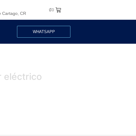
₡
0
e Cartago, CR
WHATSAPP
 eléctrico