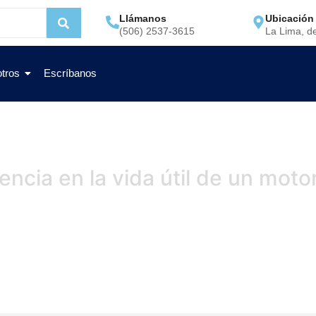
Llámanos
Ubicación
(506) 2537-3615
La Lima, d
tros
Escríbanos
ncia en la vida útil de un motor