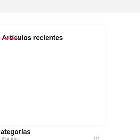
Artículos recientes
El impacto de la frecuencia y la velocidad en
bombas…
mayo 20, 2026
Voltaje en motores eléctricos NEMA e IEC
noviembre 11, 2024
Sensores para medir temperatura en motores
eléctricos
marzo 19, 2024
ategorías
Alambre
(1)