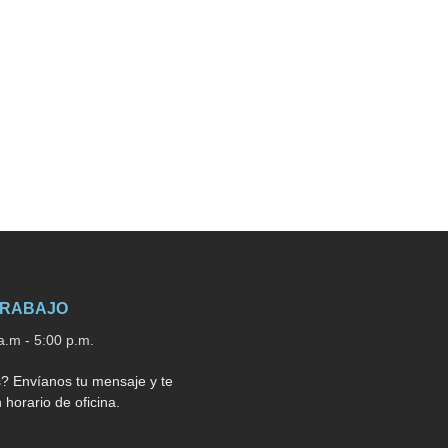
TRABAJO
a.m - 5:00 p.m.
? Envíanos tu mensaje y te
horario de oficina.