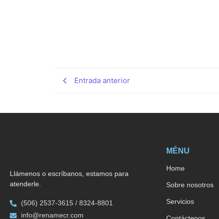
Entrada anterior
MÉNU
Home
Llámenos o escríbanos, estamos para
atenderle.
Sobre nosotros
Servicios
(506) 2537-3615 / 8324-8801
info@renamecr.com
Contáctenos