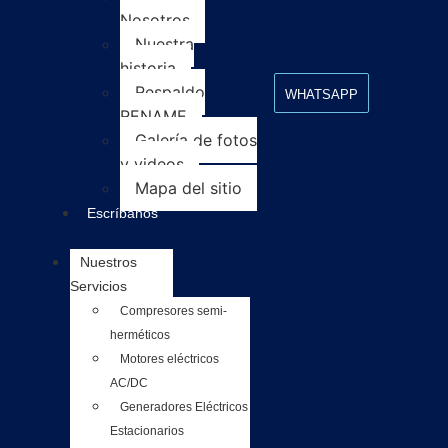
Nosotros
Nuestra
historia
Respaldo
WHATSAPP
RENAME
Galería de fotos
y videos
Mapa del sitio
Escríbanos
Nuestros
Servicios
Compresores semi-
herméticos
Motores eléctricos
AC/DC
Generadores Eléctricos
Estacionarios