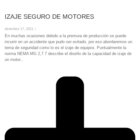
IZAJE SEGURO DE MOTORES
diciembre 17, 2021
/
En muchas ocasiones debido a la premura de producción se puede
incurrir en un accidente que pudo ser evitado, por eso abordaremos un
tema de seguridad como lo es el izaje de equipos. Puntualmente la
norma NEMA MG 2,7.7 describe el diseño de la capacidad de izaje de
un motor...