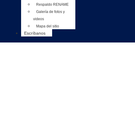
Respaldo RENAME
Galería de fotos y
videos
Mapa del sitio
Artículos Técnicos
Escríbanos
Reconstrucción
de Calidad!
Completa!
Repuestos, reparación y asesoría técnica especializada para
equipos eléctricos industriales