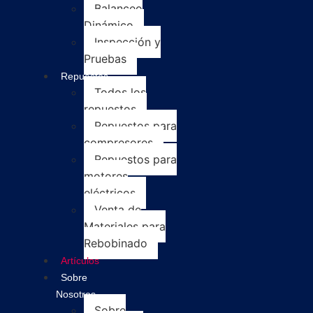
Balanceo
Dinámico
Inspección y
Pruebas
Repuestos
Todos los
repuestos
Repuestos para
compresores
Repuestos para
motores
eléctricos
Venta de
Materiales para
Rebobinado
Artículos
Sobre
Nosotros
Sobre