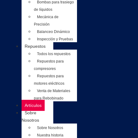
Bombas para trasiego
de líquidos
Mecánica de
Precisión
Balanceo Dinámico
Inspección y Pruebas
Repuestos
Todos los repuestos
Repuestos para
compresores
Repuestos para
motores eléctricos
Venta de Materiales
para Rebobinado
Artículos
Sobre
Nosotros
Sobre Nosotros
Nuestra historia