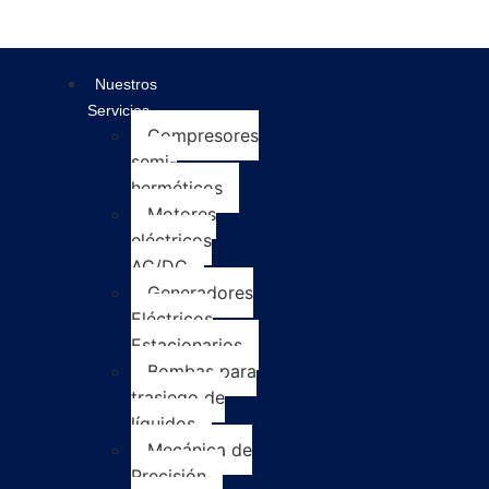
Nuestros
Servicios
Compresores
semi-
herméticos
Motores
eléctricos
AC/DC
Generadores
Eléctricos
Estacionarios
Bombas para
trasiego de
líquidos
Mecánica de
Precisión