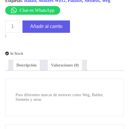
Etiquetas:
Baldor
,
Motores WEG
,
Platinos
,
Siemens
,
Weg
Chat en WhatsApp
Añadir al carrito
In Stock
Descripción
Valoraciones (0)
Para diferentes marcas de motores como Weg, Baldor,
Siemens y otras.