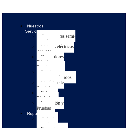
Nuestros
Servicios
Compresores semi-
herméticos
Motores eléctricos
AC/DC
Generadores
Eléctricos
Estacionarios
Bombas para
trasiego de líquidos
Mecánica de
Precisión
Balanceo
Dinámico
Inspección y
Pruebas
Repuestos
Todos los
repuestos