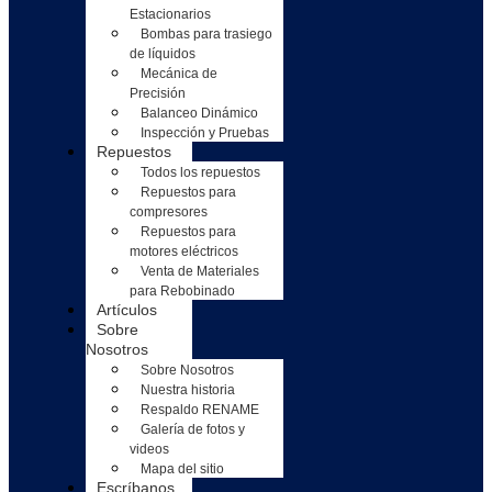
Estacionarios
Bombas para trasiego
de líquidos
Mecánica de
Precisión
Balanceo Dinámico
Inspección y Pruebas
Repuestos
Todos los repuestos
Repuestos para
compresores
Repuestos para
motores eléctricos
Venta de Materiales
para Rebobinado
Artículos
Sobre
Nosotros
Sobre Nosotros
Nuestra historia
Respaldo RENAME
Galería de fotos y
videos
Mapa del sitio
Escríbanos