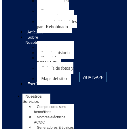
Repuestos para
compresores
Repuestos para
motores eléctricos
Venta de Materiales
para Rebobinado
Artículos
Sobre
Nosotros
Sobre Nosotros
Nuestra historia
Respaldo
RENAME
Galería de fotos y
videos
WHATSAPP
Mapa del sitio
Escríbanos
Nuestros
Servicios
Compresores semi-
herméticos
Motores eléctricos
AC/DC
Generadores Eléctricos