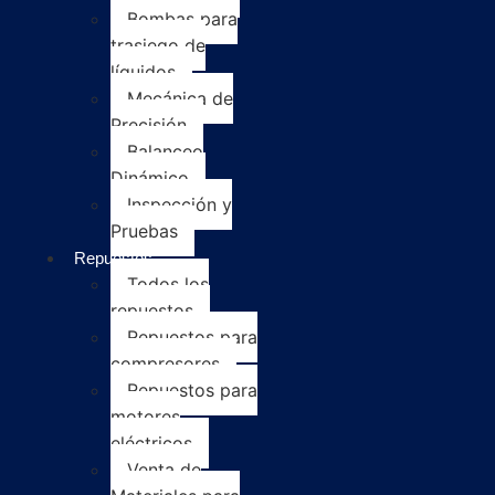
Bombas para
trasiego de
líquidos
Mecánica de
Precisión
Balanceo
Dinámico
Inspección y
Pruebas
Repuestos
Todos los
repuestos
Repuestos para
compresores
Repuestos para
motores
eléctricos
Venta de