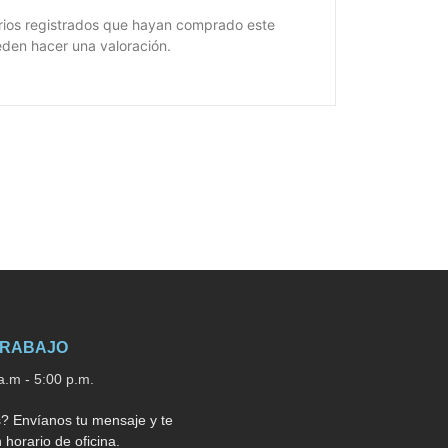
arios registrados que hayan comprado este
den hacer una valoración.
TRABAJO
a.m - 5:00 p.m.
? Envíanos tu mensaje y te
horario de oficina.