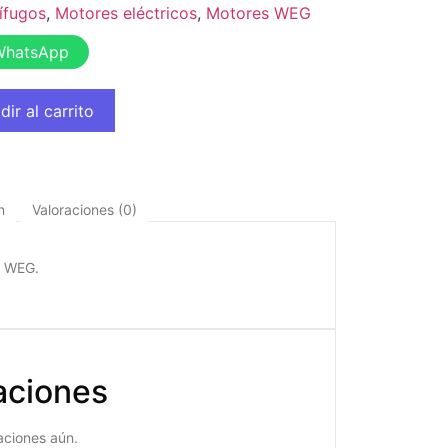
ífugos
,
Motores eléctricos
,
Motores WEG
WhatsApp
dir al carrito
n
Valoraciones (0)
s WEG.
aciones
aciones aún.