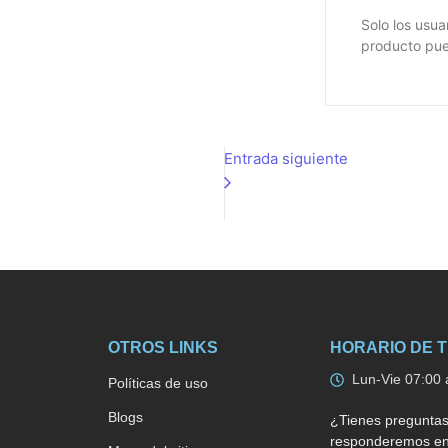
Solo los usu
producto pue
Entrada siguiente
OTROS LINKS
HORARIO DE 
Lun-Vie 07:00 
Políticas de uso
Blogs
¿Tienes preguntas
responderemos en 