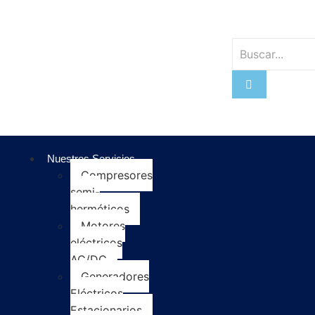
Nuestros Servicios
Compresores
semi-
herméticos
Motores
eléctricos
AC/DC
Generadores
Eléctricos
Estacionarios