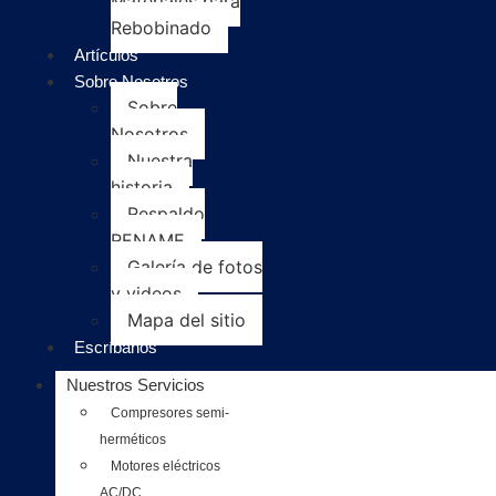
Materiales para
Rebobinado
Artículos
Sobre Nosotros
Sobre
Nosotros
Nuestra
historia
Respaldo
RENAME
Galería de fotos
y videos
Mapa del sitio
Escríbanos
Nuestros Servicios
Compresores semi-
herméticos
Motores eléctricos
AC/DC