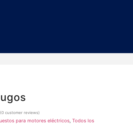
fugos
(
0
customer reviews)
uestos para motores eléctricos
,
Todos los