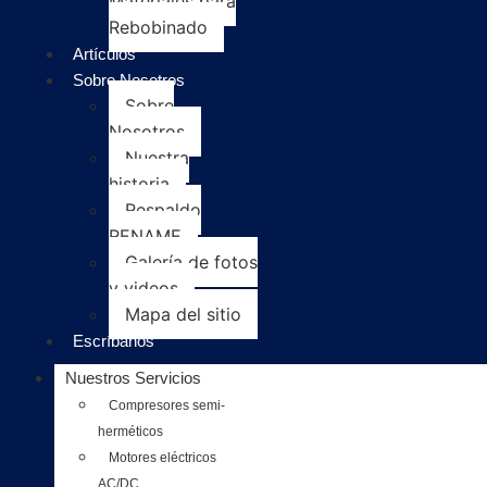
Materiales para
Rebobinado
Artículos
Sobre Nosotros
Sobre
Nosotros
Nuestra
historia
Respaldo
RENAME
Galería de fotos
y videos
Mapa del sitio
Escríbanos
Nuestros Servicios
Compresores semi-
herméticos
Motores eléctricos
AC/DC