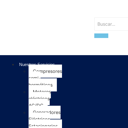
Nuestros Servicios
Compresores
semi-
herméticos
Motores
eléctricos
AC/DC
Generadores
Eléctricos
Estacionarios