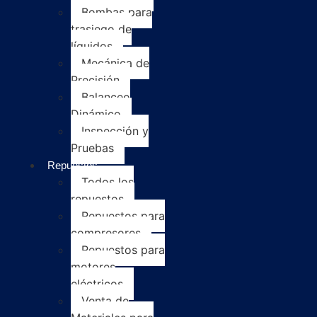
Bombas para
trasiego de
líquidos
Mecánica de
Precisión
Balanceo
Dinámico
Inspección y
Pruebas
Repuestos
Todos los
repuestos
Repuestos para
compresores
Repuestos para
motores
eléctricos
Venta de